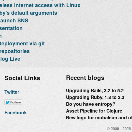
eless Internet access with Linux
y's default arguments
launch SNS
sentation
n
eployment via git
repositories
log Live
Recent blogs
Social Links
Upgrading Rails, 3.2 to 5.2
Twitter
Upgrading Ruby, 1.8 to 2.3
Do you have entropy?
Asset Pipeline for Clojure
Facebook
New logo for mobalean and 
© 2009 - 2026