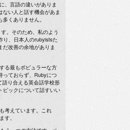
由に、言語の違いがありま
はない人と話す機会があま
も多くありません。
ます。そのため、私のよう
作り、日本人のrubyistsた
まだ改善の余地がありま
習する最もポピュラーな方
っておらず、Rubyにつ
て語り合える英会話学校形
トピックについて話すいい
スも考えています。これ
ます。