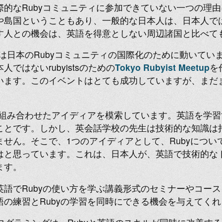
際的なRubyコミュニティに参加できていない一つの理
や島国ということもあり、一般的な日本人は、日本人で
す人との機会は、英語を得意としない周辺諸国と比べて
私は日本のRubyコミュニティの国際化のために動いてい
ではないrubyistsのための
Tokyo Rubyist Meetup
を
います。このイベントはとても成功していますが、まだ
yを組み合わせたアイディアを模索しています。英語を学
ことです。しかし、英会話学校の先生は技術的な知識は持
せん。そこで、1つのアイディアとして、Rubyについ
はと思っています。これは、日本人が、英語で技術的な
ます。
英語でRubyの使い方を学ぶ講義形式のセミナーやコー
の練習とRubyの学習を同時にできる機会を与えてくれ