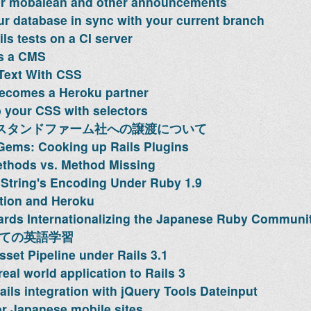
or mobalean and other announcements
r database in sync with your current branch
ls tests on a CI server
as a CMS
Text With CSS
ecomes a Heroku partner
 your CSS with selectors
のスタンドファーム社への譲渡について
Gems: Cooking up Rails Plugins
thods vs. Method Missing
String's Encoding Under Ruby 1.9
tion and Heroku
rds Internationalizing the Japanese Ruby Communi
っての英語学習
sset Pipeline under Rails 3.1
eal world application to Rails 3
ils integration with jQuery Tools Dateinput
or Japanese mobile sites