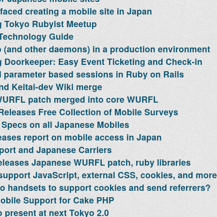
faced creating a mobile site in Japan
 Tokyo Rubyist Meetup
 Technology Guide
 (and other daemons) in a production environment
 Doorkeeper: Easy Event Ticketing and Check-in
l parameter based sessions in Ruby on Rails
d Keitai-dev Wiki merge
URFL patch merged into core WURFL
Releases Free Collection of Mobile Surveys
Specs on all Japanese Mobiles
eases report on mobile access in Japan
ort and Japanese Carriers
leases Japanese WURFL patch, ruby libraries
upport JavaScript, external CSS, cookies, and more
 handsets to support cookies and send referrers?
obile Support for Cake PHP
 present at next Tokyo 2.0