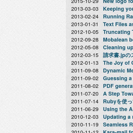
2015-10-29
New logo f
2013-03-03
Keeping you
2013-02-24
Running Rai
2013-01-31
Text Files 
2012-10-05
Truncating 
2012-09-28
Mobalean b
2012-05-08
Cleaning up
2012-03-15
請求書.jp
2012-01-13
The Joy of 
2011-09-08
Dynamic Me
2011-09-02
Guessing a 
2011-08-02
PDF genera
2011-07-20
A Step Towa
2011-07-14
Rubyを使
2011-06-29
Using the A
2010-12-03
Updating a r
2010-11-19
Seamless Ra
2010-11-12
Kara-mail f