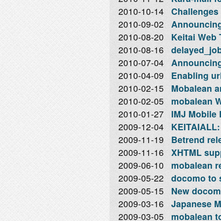
2010-10-14
Challenges 
2010-09-02
Announcing
2010-08-20
Keitai Web
2010-08-16
delayed_job
2010-07-04
Announcing
2010-04-09
Enabling ur
2010-02-15
Mobalean an
2010-02-05
mobalean W
2010-01-27
IMJ Mobile 
2009-12-04
KEITAIALL: 
2009-11-19
Betrend rel
2009-11-16
XHTML supp
2009-06-10
mobalean re
2009-05-22
docomo to s
2009-05-15
New docomo
2009-03-16
Japanese M
2009-03-05
mobalean to